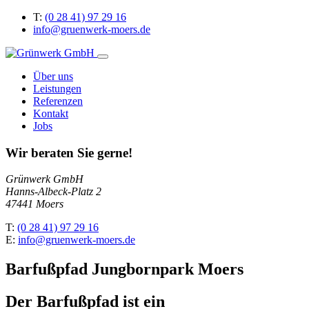
T:
(0 28 41) 97 29 16
info@gruenwerk-moers.de
Über uns
Leistungen
Referenzen
Kontakt
Jobs
Wir beraten Sie gerne!
Grünwerk GmbH
Hanns-Albeck-Platz 2
47441 Moers
T:
(0 28 41) 97 29 16
E:
info@gruenwerk-moers.de
Barfußpfad Jungbornpark Moers
Der Barfußpfad ist ein